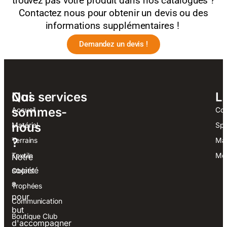
trouvez pas votre produit dans nos catalogues ?
Contactez nous pour obtenir un devis ou des
informations supplémentaires !
Demandez un devis !
Qui
Nos services
Li
sommes-
Accueil
Con
nous
Matériel
Spo
?
Terrains
Mag
Textile
Men
Notre
société
Objets
a
Trophées
pour
Communication
but
Boutique Club
d'accompagner