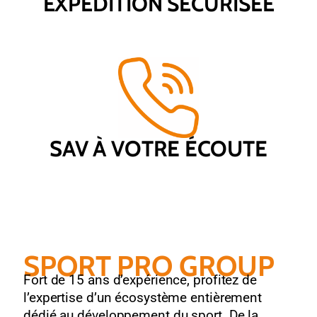
EXPÉDITION SÉCURISÉE
SAV À VOTRE ÉCOUTE
SPORT PRO GROUP
Fort de 15 ans d’expérience, profitez de
l’expertise d’un écosystème entièrement
dédié au développement du sport. De la